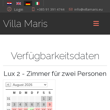
Login
+385 91 391 4744
info@villamaris.eu
Villa Maris
Verfügbarkeitsdaten
Lux 2 - Zimmer für zwei Personen
M
D
M
D
F
S
S
31
1
2
32
3
4
5
6
7
8
9