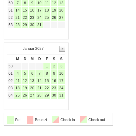
50
7
8
9
10
11
12
13
51
14
15
16
17
18
19
20
52
21
22
23
24
25
26
27
53
28
29
30
31
Januar 2027
M
D
M
D
F
S
S
53
1
2
3
01
4
5
6
7
8
9
10
02
11
12
13
14
15
16
17
03
18
19
20
21
22
23
24
04
25
26
27
28
29
30
31
Frei
Besetzt
Check in
Check out