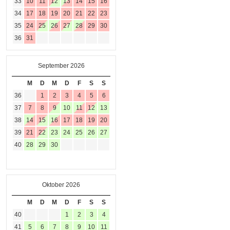
33
10
11
12
13
14
15
16
34
17
18
19
20
21
22
23
35
24
25
26
27
28
29
30
36
31
September 2026
M
D
M
D
F
S
S
36
1
2
3
4
5
6
37
7
8
9
10
11
12
13
38
14
15
16
17
18
19
20
39
21
22
23
24
25
26
27
40
28
29
30
Oktober 2026
M
D
M
D
F
S
S
40
1
2
3
4
41
5
6
7
8
9
10
11