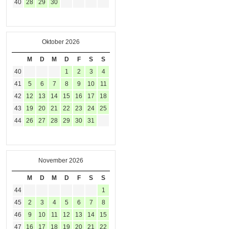
40
28
29
30
Oktober 2026
M
D
M
D
F
S
S
40
1
2
3
4
41
5
6
7
8
9
10
11
42
12
13
14
15
16
17
18
43
19
20
21
22
23
24
25
44
26
27
28
29
30
31
November 2026
M
D
M
D
F
S
S
44
1
45
2
3
4
5
6
7
8
46
9
10
11
12
13
14
15
47
16
17
18
19
20
21
22