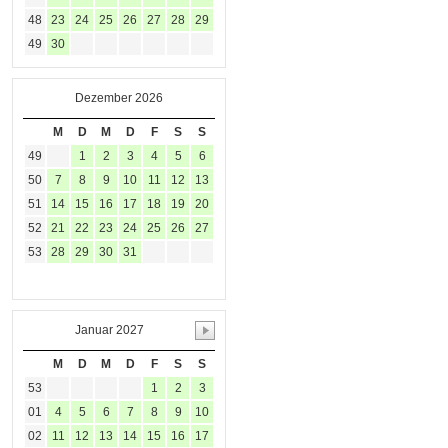
48
23
24
25
26
27
28
29
49
30
Dezember 2026
M
D
M
D
F
S
S
49
1
2
3
4
5
6
50
7
8
9
10
11
12
13
51
14
15
16
17
18
19
20
52
21
22
23
24
25
26
27
53
28
29
30
31
Januar 2027
M
D
M
D
F
S
S
53
1
2
3
01
4
5
6
7
8
9
10
02
11
12
13
14
15
16
17