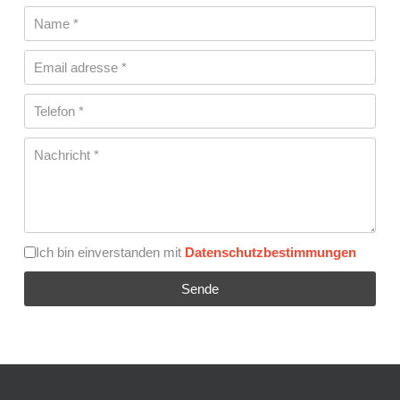
Datenschutzbestimmungen
*
Ich bin einverstanden mit
Datenschutzbestimmungen
Sende