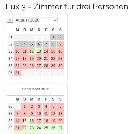
Lux 3 - Zimmer für drei Personen
M
D
M
D
F
S
S
31
1
2
32
3
4
5
6
7
8
9
33
10
11
12
13
14
15
16
34
17
18
19
20
21
22
23
35
24
25
26
27
28
29
30
36
31
September 2026
M
D
M
D
F
S
S
36
1
2
3
4
5
6
37
7
8
9
10
11
12
13
38
14
15
16
17
18
19
20
39
21
22
23
24
25
26
27