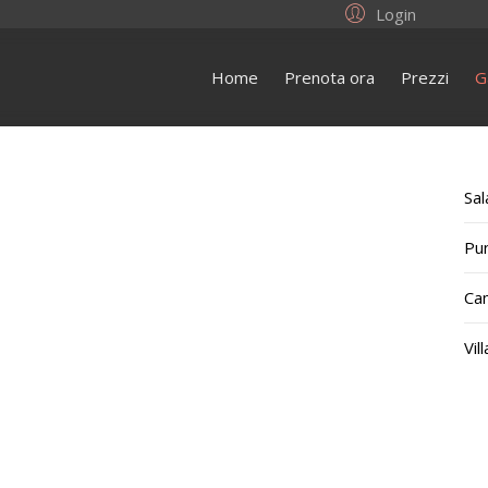
Login
Home
Prenota ora
Prezzi
G
Sal
Pu
Ca
Vill