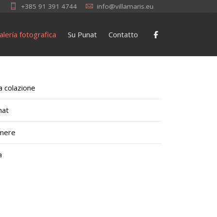
+385 91 391 4744
info@villamaris.eu
alería fotografica
Su Punat
Contatto
a colazione
nat
mere
a