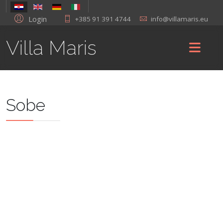
Login
+385 91 391 4744
info@villamaris.eu
Villa Maris
Sobe